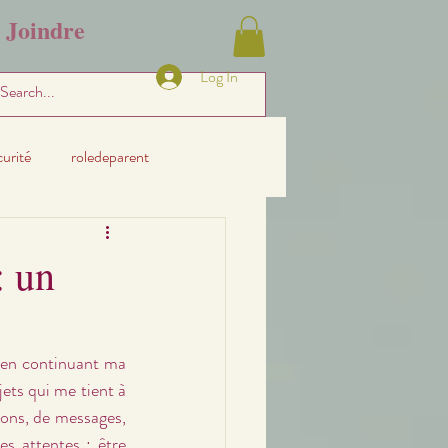
Joindre
Log In
curité
roledeparent
: un
 en continuant ma 
jets qui me tient à 
ons, de messages, 
es attentes : être 