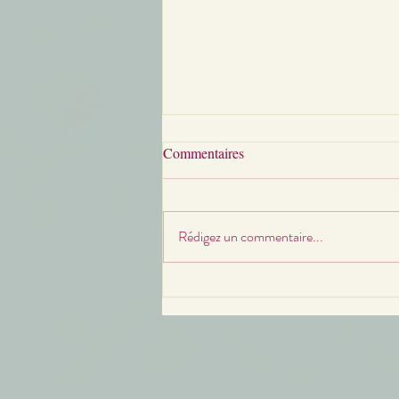
Commentaires
Rédigez un commentaire...
Quand notre enfant devient
adolescent : le rôle de parent se
transforme