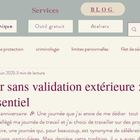
Services
BLOG
inique
Outil gratuit
Ateliers
de protection
criminologie
limites personnelles
filet de sé
juin 2025
3 min de lecture
r sans validation extérieure 
entiel
anniversaire. 🎉 Une journée que j'ai envie de me dédier  tout
légé ma journée de travail et j'ai choisi de travailler sur des pro
ire, une journée qui, pour beaucoup, est synonyme de célébrati
ions particulières. Mais derrière cette tradition, il y a aussi d