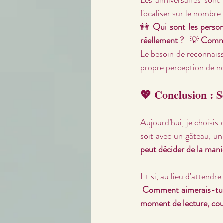
focaliser sur le nombre
👭 
Qui sont les perso
réellement ?
   💡 
Commen
Le besoin de reconnaiss
propre perception de 
💖 Conclusion : S
Aujourd’hui, je choisis 
soit avec un gâteau, u
peut décider de la mani
Et si, au lieu d’attendr
Comment aimerais-tu te
moment de lecture, cou