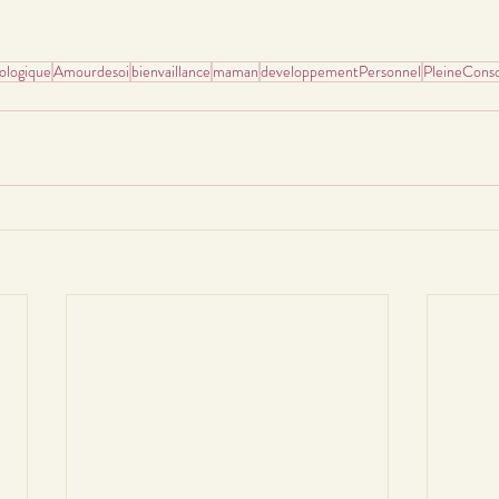
ologique
Amourdesoi
bienvaillance
maman
developpementPersonnel
PleineCons