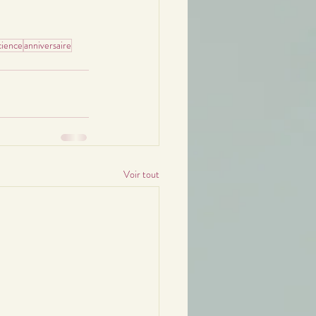
cience
anniversaire
Voir tout