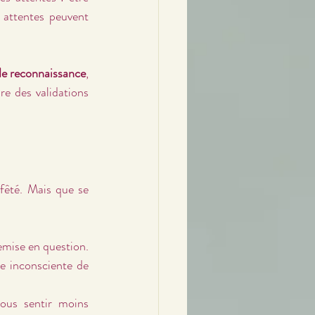
 attentes peuvent 
n de reconnaissance
, 
e des validations 
fêté. Mais que se 
 peut créer un sentiment de déception ou de remise en question. 
e inconsciente de 
us sentir moins 