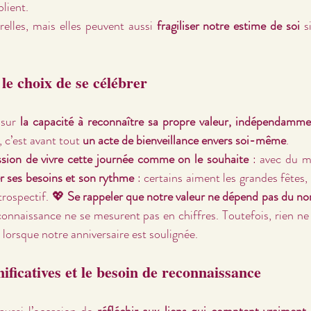
blient.
elles, mais elles peuvent aussi 
fragiliser notre estime de soi
 s
 le choix de se célébrer
 sur 
la capacité à reconnaître sa propre valeur, indépendammen
, c’est avant tout 
un acte de bienveillance envers soi-même
.
sion de vivre cette journée comme on le souhaite
 : avec du m
r ses besoins et son rythme
 : certains aiment les grandes fêtes, 
rospectif. 💖 
Se rappeler que notre valeur ne dépend pas du n
econnaissance ne se mesurent pas en chiffres. Toutefois, rien n
e lorsque notre anniversaire est soulignée. 
nificatives et le besoin de reconnaissance
aussi l’occasion de 
réfléchir aux liens qui comptent vraiment