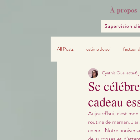
À propos
Supervision cl
All Posts
estime de soi
facteur 
Cynthia Ouellette
6 
Se célébre
cadeau ess
Aujourd’hui, c’est mon 
routine de maman. J'ai al
coeur.  Notre anniversa
de surprises et d’attent