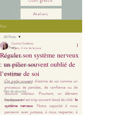
Outil gratuit
Ateliers
Post
All Posts
Cynthia Ouellette
All Posts
19 janv.
3 min de lecture
Réguler son système nerveux
estime de soi
: un pilier souvent oublié de
facteur de protection
l’estime de soi
criminologie
On parle souvent d’estime de soi comme un 
limites personnelles
processus de pensées, de confiance ou de 
filet de sécurité
discours intérieur. Pourtant, un élément 
fondamental est trop souvent laissé de côté : 
le 
roledeparent
système nerveux
. Notre capacité à nous 
percevoir avec justesse, à nous respecter, à 