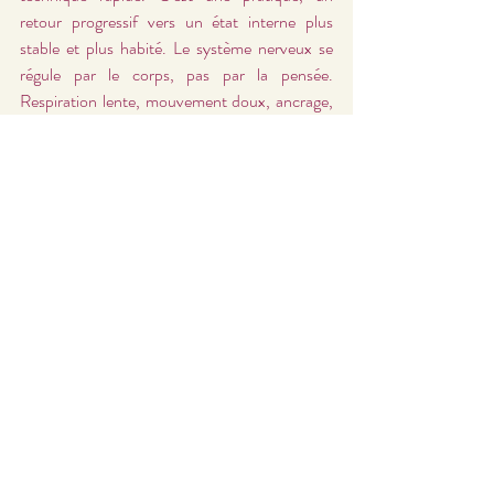
retour progressif vers un état interne plus 
stable et plus habité. Le système nerveux se 
régule par le corps, pas par la pensée. 
Respiration lente, mouvement doux, ancrage, 
étirements, marche consciente.  Ces gestes 
simples envoient un message de sécurité. La 
co‑régulation est un besoin humain 
fondamental. Être en présence de personnes 
stables, calmes et bienveillantes aide le 
système nerveux à se déposer. 
Réguler son système nerveux, ce n’est pas 
devenir « zen » ou ne plus réagir. C’est 
retrouver un espace intérieur où l’on peut se 
percevoir avec plus de justesse, se traiter avec 
respect et faire des choix alignés.
L’estime de soi ne se construit pas seulement 
dans la tête. Elle se construit dans un corps qui 